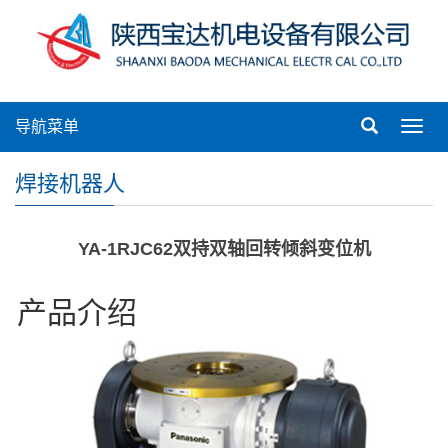
导航菜单
Toggl
navig
焊接机器人
YA-1RJC62双持双轴回转倾斜变位机
产品介绍