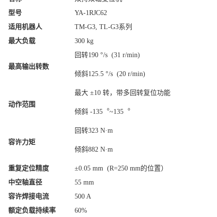
型号
YA-1RJC62
适用机器人
TM-G3, TL-G3系列
最大负载
300 kg
回转190 °/s (31 r/min)
最高输出转数
倾斜125.5 °/s (20 r/min)
最大 ±10 转，带多回转复位功
能
动作范围
倾斜 -135︒~135︒
回转323 N·m
容许力矩
倾斜882 N·m
重复定位精度
±0.05 mm (R=250 mm的位置）
中空轴直径
55 mm
容许焊接电流
500 A
额定负载持续率
60%